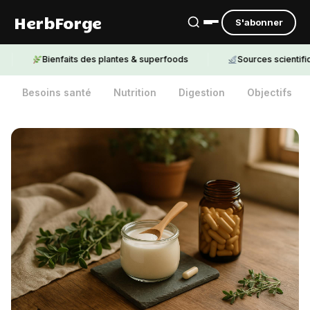
HerbForge
S'abonner
Bienfaits des plantes & superfoods
Sources scientifiques c
Besoins santé
Nutrition
Digestion
Objectifs