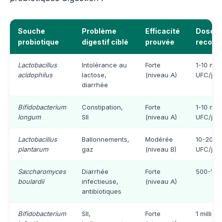
Souche
Problème
Efficacité
Dose
probiotique
digestif ciblé
prouvée
recom
Lactobacillus
Intolérance au
Forte
1-10 mill
acidophilus
lactose,
(niveau A)
UFC/j
diarrhée
Bifidobacterium
Constipation,
Forte
1-10 mill
longum
SII
(niveau A)
UFC/j
Lactobacillus
Ballonnements,
Modérée
10-20 mi
plantarum
gaz
(niveau B)
UFC/j
Saccharomyces
Diarrhée
Forte
500-100
boulardii
infectieuse,
(niveau A)
antibiotiques
Bifidobacterium
SII,
Forte
1 milliar