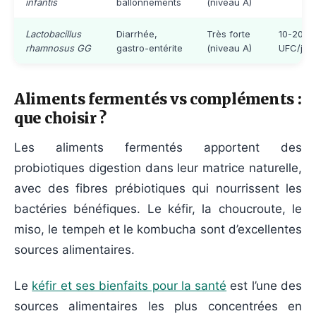
infantis
ballonnements
(niveau A)
Lactobacillus
Diarrhée,
Très forte
10-20 mi
rhamnosus GG
gastro-entérite
(niveau A)
UFC/j
Aliments fermentés vs compléments :
que choisir ?
Les aliments fermentés apportent des
probiotiques digestion dans leur matrice naturelle,
avec des fibres prébiotiques qui nourrissent les
bactéries bénéfiques. Le kéfir, la choucroute, le
miso, le tempeh et le kombucha sont d’excellentes
sources alimentaires.
Le
kéfir et ses bienfaits pour la santé
est l’une des
sources alimentaires les plus concentrées en