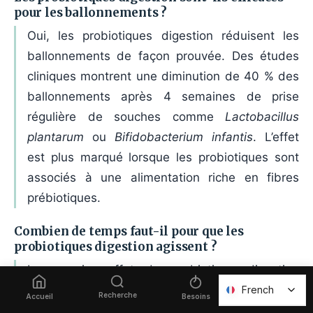
pour les ballonnements ?
Oui, les probiotiques digestion réduisent les
ballonnements de façon prouvée. Des études
cliniques montrent une diminution de 40 % des
ballonnements après 4 semaines de prise
régulière de souches comme
Lactobacillus
plantarum
ou
Bifidobacterium infantis
. L’effet
est plus marqué lorsque les probiotiques sont
associés à une alimentation riche en fibres
prébiotiques.
Combien de temps faut-il pour que les
probiotiques digestion agissent ?
Les premiers effets des probiotiques digestion
sur le transit et les ballonnements apparaissent
French
French
Recherche
Favoris
Accueil
Besoins
généralement entre 1 et 3 semaines. Un