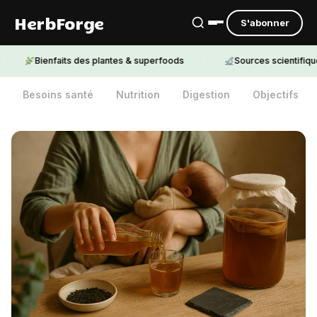
HerbForge
S'abonner
Bienfaits des plantes & superfoods
Sources scientifiques cit
Besoins santé
Nutrition
Digestion
Objectifs