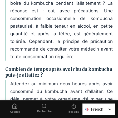
boire du kombucha pendant l’allaitement ? La
réponse est : oui, avec précautions. Une
consommation occasionnelle de kombucha
pasteurisé, à faible teneur en alcool, en petite
quantité et après la tétée, est généralement
tolérée. Cependant, le principe de précaution
recommande de consulter votre médecin avant
toute consommation régulière.
Combien de temps après avoir bu du kombucha
puis-je allaiter ?
Attendez au minimum deux heures après avoir
consommé du kombucha avant d’allaiter. Ce
délai permet à votre organisme d’éliminer une
partie de l’alcool résiduel. Plus vous avez bu,
French
French
Recherche
Favoris
Accueil
Besoins
plus le délai doit être long. La règle générale : 2