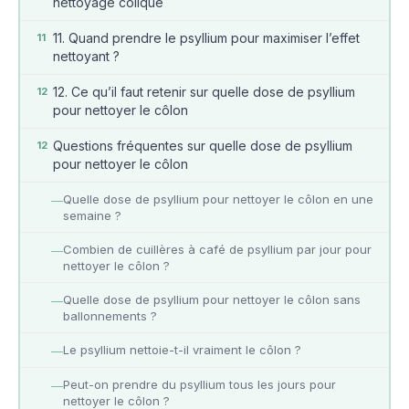
nettoyage colique
11. Quand prendre le psyllium pour maximiser l’effet
11
nettoyant ?
12. Ce qu’il faut retenir sur quelle dose de psyllium
12
pour nettoyer le côlon
Questions fréquentes sur quelle dose de psyllium
12
pour nettoyer le côlon
Quelle dose de psyllium pour nettoyer le côlon en une
—
semaine ?
Combien de cuillères à café de psyllium par jour pour
—
nettoyer le côlon ?
Quelle dose de psyllium pour nettoyer le côlon sans
—
ballonnements ?
Le psyllium nettoie-t-il vraiment le côlon ?
—
Peut-on prendre du psyllium tous les jours pour
—
nettoyer le côlon ?