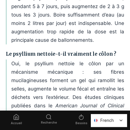
pendant 5 à 7 jours, puis augmentez de 2 à 3 g
tous les 3 jours. Boire suffisamment d’eau (au
moins 2 litres par jour) est indispensable. Une
augmentation trop rapide de la dose est la
principale cause de ballonnements.
Le psyllium nettoie-t-il vraiment le côlon ?
Oui, le psyllium nettoie le côlon par un
mécanisme mécanique : ses fibres
mucilagineuses forment un gel qui ramollit les
selles, augmente le volume fécal et entraîne les
déchets vers l’extérieur. Des études cliniques
publiées dans le
American Journal of Clinical
Nutrition
confirment une amélioration du transit
French
French
dès 7 jours de supplémentation à 10 g/jour.
Recherche
Favoris
Accueil
Besoins