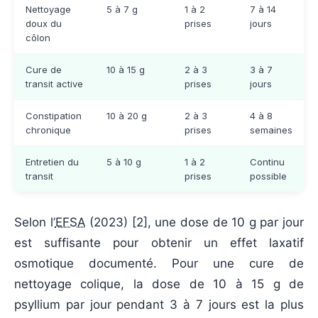
Nettoyage
5 à 7 g
1 à 2
7 à 14
doux du
prises
jours
côlon
Cure de
10 à 15 g
2 à 3
3 à 7
transit active
prises
jours
Constipation
10 à 20 g
2 à 3
4 à 8
chronique
prises
semaines
Entretien du
5 à 10 g
1 à 2
Continu
transit
prises
possible
Selon l’
EFSA
(
2023
) [2], une dose de 10 g par jour
est suffisante pour obtenir un effet laxatif
osmotique documenté. Pour une cure de
nettoyage colique, la dose de 10 à 15 g de
psyllium par jour pendant 3 à 7 jours est la plus