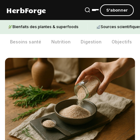
HerbForge
S'abonner
Bienfaits des plantes & superfoods
Sources scientifiques citée
Besoins santé
Nutrition
Digestion
Objectifs