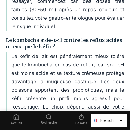
l’essayer, commencez par des doses très
faibles (30-50 ml) après un repas copieux et
consultez votre gastro-entérologue pour évaluer
le risque individuel.
Le kombucha aide-t-il contre les reflux acides
mieux que le kéfir ?
Le kéfir de lait est généralement mieux toléré
que le kombucha en cas de reflux, car son pH
est moins acide et sa texture crémeuse protège
davantage la muqueuse gastrique. Les deux
boissons apportent des probiotiques, mais le
kéfir présente un profil moins agressif pour
l’œsophage. Le choix dépend aussi de votre
tolérance au lactose.
French
French
Recherche
Favoris
Accueil
Besoins
À quel moment de la journée le kombucha