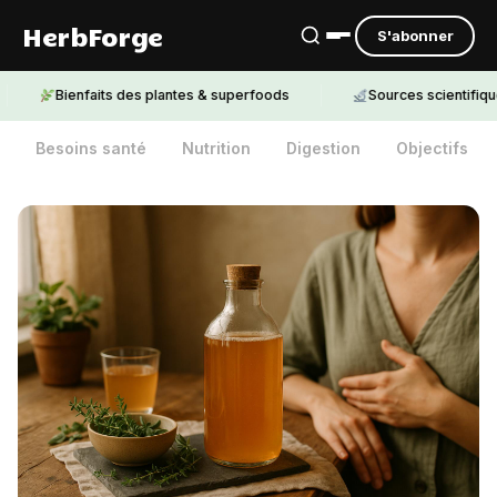
HerbForge
S'abonner
Bienfaits des plantes & superfoods
Sources scientifiques cit
Besoins santé
Nutrition
Digestion
Objectifs