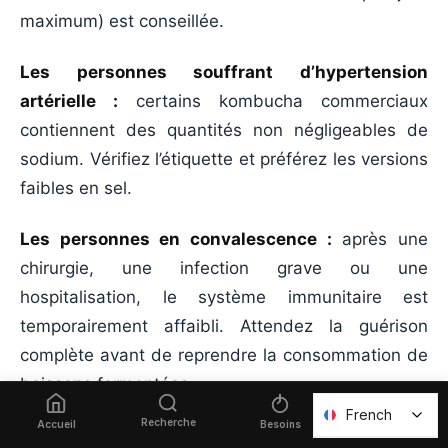
maximum) est conseillée.
Les personnes souffrant d’hypertension
artérielle :
certains kombucha commerciaux
contiennent des quantités non négligeables de
sodium. Vérifiez l’étiquette et préférez les versions
faibles en sel.
Les personnes en convalescence :
après une
chirurgie, une infection grave ou une
hospitalisation, le système immunitaire est
temporairement affaibli. Attendez la guérison
complète avant de reprendre la consommation de
boissons fermentées.
French
French
Recherche
Favoris
Accueil
Besoins
Les personnes souffrant de migraines