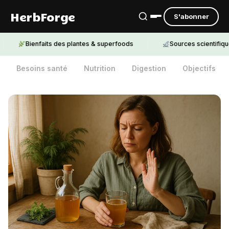
HerbForge
S'abonner
Bienfaits des plantes & superfoods
Sources scientifiques cit
Besoins santé
Nutrition
Digestion
Objectifs